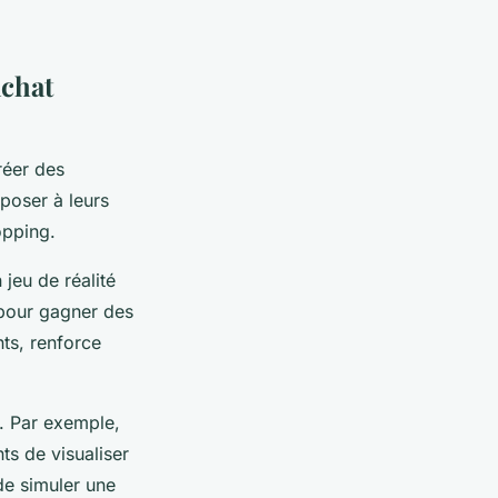
achat
réer des
oposer à leurs
opping.
jeu de réalité
 pour gagner des
ts, renforce
s. Par exemple,
ts de visualiser
de simuler une