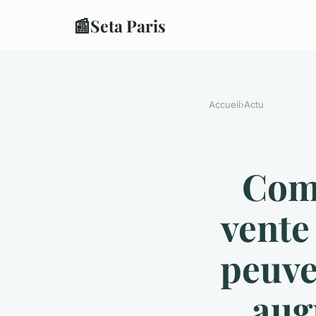
📰
Seta Paris
Accueil
›
Actu
Comm
vente
peuven
aug