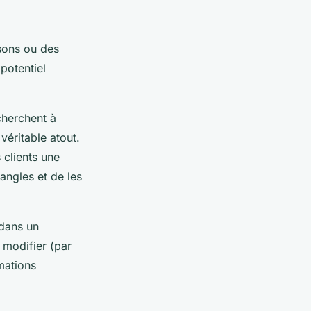
sons ou des
potentiel
cherchent à
véritable atout.
 clients une
 angles et de les
 dans un
 modifier (par
mations