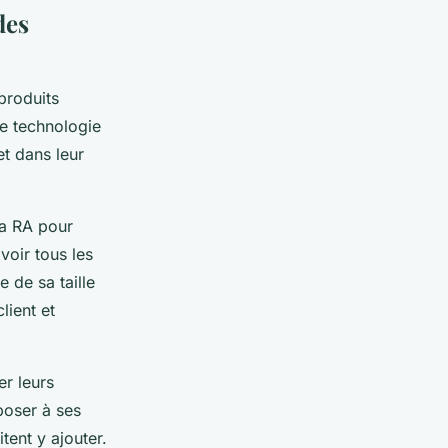
des
produits
te technologie
et dans leur
la RA pour
voir tous les
 de sa taille
lient et
er leurs
poser à ses
tent y ajouter.