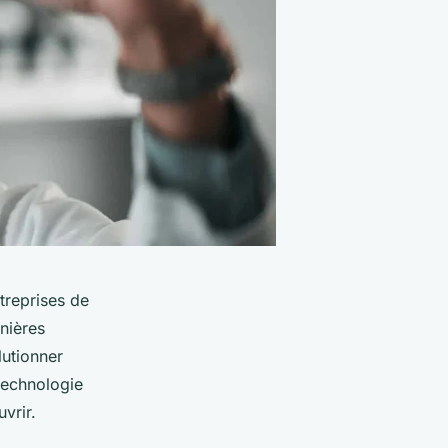
treprises de
nières
lutionner
 technologie
vrir.