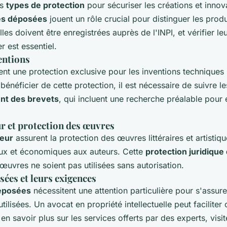
rs
types de protection
pour sécuriser les créations et innov
s déposées
jouent un rôle crucial pour distinguer les produ
les doivent être enregistrées auprès de l'INPI, et vérifier leu
 est essentiel.
entions
ent une protection exclusive pour les inventions technique
néficier de cette protection, il est nécessaire de suivre l
nt des brevets
, qui incluent une recherche préalable pour é
r et protection des œuvres
teur
assurent la protection des œuvres littéraires et artistiq
ux et économiques aux auteurs. Cette
protection juridique
 œuvres ne soient pas utilisées sans autorisation.
ées et leurs exigences
éposées
nécessitent une attention particulière pour s'assure
utilisées. Un avocat en propriété intellectuelle peut facilite
n savoir plus sur les services offerts par des experts, visi