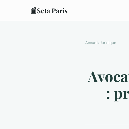
📰
Seta Paris
Accueil
›
Juridique
Avocat
: p