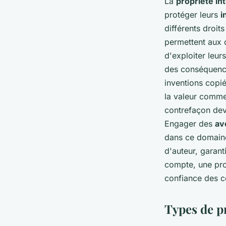
La
propriété int
protéger leurs
i
différents droits
permettent aux c
d'exploiter leur
des conséquence
inventions copié
la valeur commer
contrefaçon devi
Engager des
av
dans ce domaine
d'auteur, garant
compte, une pro
confiance des c
Types de pr