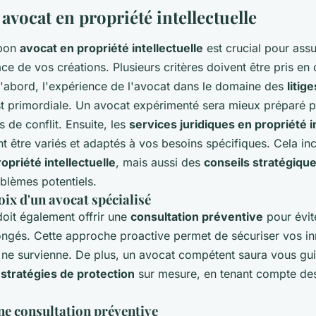
avocat en propriété intellectuelle
 bon
avocat en propriété intellectuelle
est crucial pour ass
ace de vos créations. Plusieurs critères doivent être pris en
d'abord, l'expérience de l'avocat dans le domaine des
litig
t primordiale. Un avocat expérimenté sera mieux préparé 
s de conflit. Ensuite, les
services juridiques en propriété i
 être variés et adaptés à vos besoins spécifiques. Cela incl
ropriété intellectuelle
, mais aussi des
conseils stratégique
oblèmes potentiels.
oix d'un avocat spécialisé
oit également offrir une
consultation préventive
pour évite
ongés. Cette approche proactive permet de sécuriser vos in
ne survienne. De plus, un avocat compétent saura vous gu
e
stratégies de protection
sur mesure, en tenant compte des
ne consultation préventive