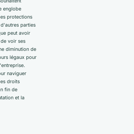
souhaitent
le englobe
Ces protections
d'autres parties
que peut avoir
de voir ses
ne diminution de
cours légaux pour
'entreprise.
our naviguer
es droits
n fin de
tation et la