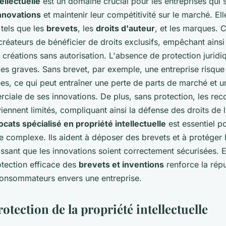
ellectuelle
est un domaine crucial pour les entreprises qui 
nnovations
et maintenir leur compétitivité sur le marché. El
 tels que les
brevets
, les
droits d'auteur
, et les marques. 
réateurs de bénéficier de droits exclusifs, empêchant ainsi 
s créations sans autorisation. L'absence de protection juridi
s graves. Sans brevet, par exemple, une entreprise risque 
es, ce qui peut entraîner une perte de parts de marché et u
ciale de ses innovations. De plus, sans protection, les re
ennent limités, compliquant ainsi la défense des droits de l
ocats spécialisé en propriété intellectuelle
est essentiel p
 complexe. Ils aident à déposer des brevets et à protéger l
issant que les innovations soient correctement sécurisées. E
tection efficace des
brevets et inventions
renforce la répu
onsommateurs envers une entreprise.
otection de la propriété intellectuelle