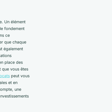
e. Un élément
t de fondement
ans ce
er que chaque
t également
lations
en place des
t que vous êtes
ocats
peut vous
ales et en
 compte, une
 investissements