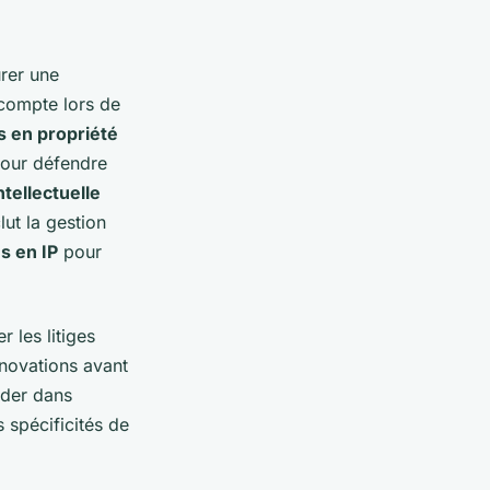
urer une
 compte lors de
es en propriété
pour défendre
ntellectuelle
ut la gestion
s en IP
pour
r les litiges
novations avant
ider dans
 spécificités de