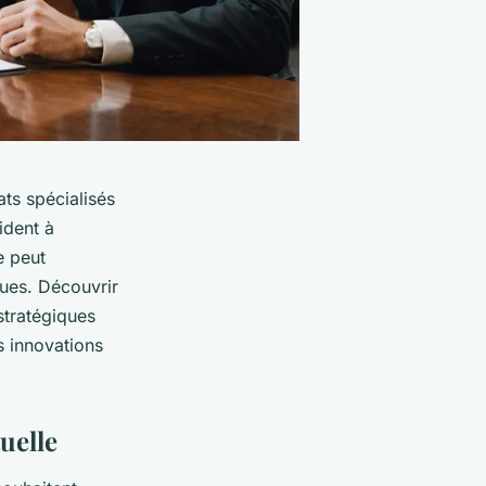
ats spécialisés
ident à
e peut
ues. Découvrir
stratégiques
 innovations
uelle