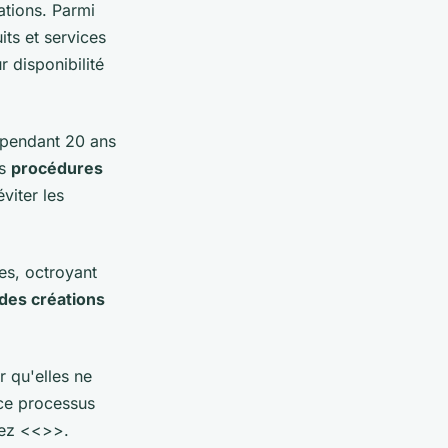
ations. Parmi
its et services
r disponibilité
s pendant 20 ans
es
procédures
viter les
ues, octroyant
 des créations
r qu'elles ne
r ce processus
tez <<
>>.