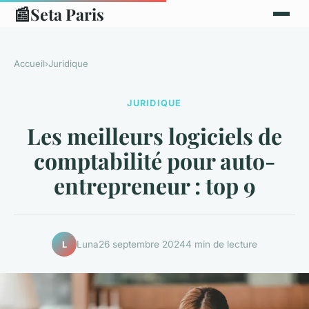
📰
Seta Paris
Accueil
›
Juridique
JURIDIQUE
Les meilleurs logiciels de
comptabilité pour auto-
entrepreneur : top 9
Luna
26 septembre 2024
4 min de lecture
L