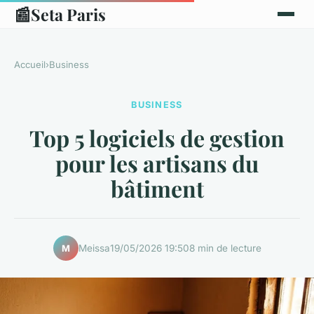
📰
Seta Paris
Accueil
›
Business
BUSINESS
Top 5 logiciels de gestion
pour les artisans du
bâtiment
Meissa
19/05/2026 19:50
8 min de lecture
M