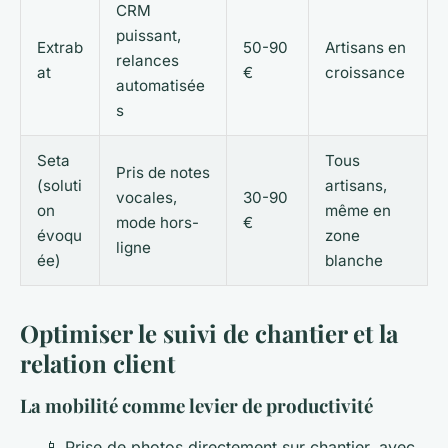
CRM
puissant,
Extrab
50-90
Artisans en
relances
at
€
croissance
automatisée
s
Seta
Tous
Pris de notes
(soluti
artisans,
vocales,
30-90
on
même en
mode hors-
€
évoqu
zone
ligne
ée)
blanche
Optimiser le suivi de chantier et la
relation client
La mobilité comme levier de productivité
📱 Prise de photos directement sur chantier, avec