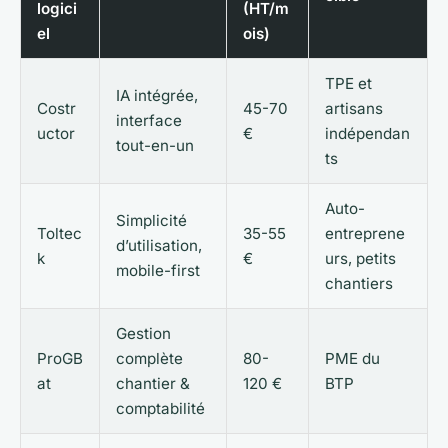
logici
(HT/m
el
ois)
TPE et
IA intégrée,
Costr
45-70
artisans
interface
uctor
€
indépendan
tout-en-un
ts
Auto-
Simplicité
Toltec
35-55
entreprene
d’utilisation,
k
€
urs, petits
mobile-first
chantiers
Gestion
ProGB
complète
80-
PME du
at
chantier &
120 €
BTP
comptabilité