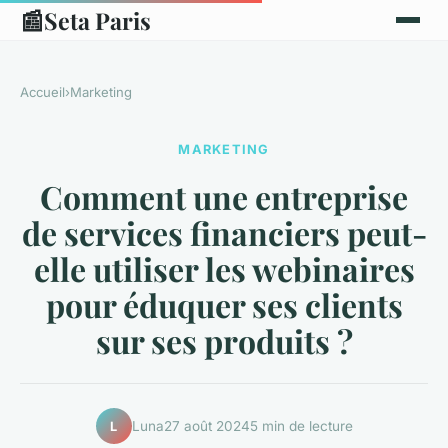
📰
Seta Paris
Accueil
›
Marketing
MARKETING
Comment une entreprise
de services financiers peut-
elle utiliser les webinaires
pour éduquer ses clients
sur ses produits ?
Luna
27 août 2024
5 min de lecture
L