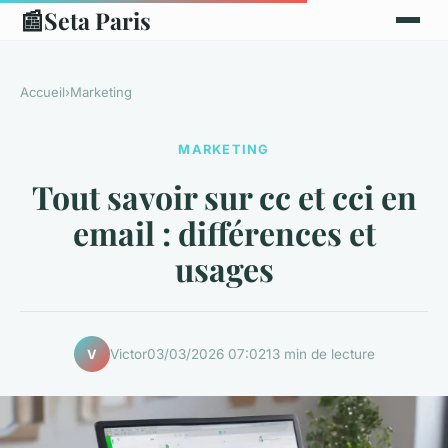
📰
Seta Paris
Accueil
›
Marketing
MARKETING
Tout savoir sur cc et cci en
email : différences et
usages
Victor
03/03/2026 07:02
13 min de lecture
V