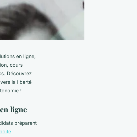
utions en ligne,
ion, cours
ics. Découvrez
ers la liberté
utonomie !
en ligne
didats préparent
boîte