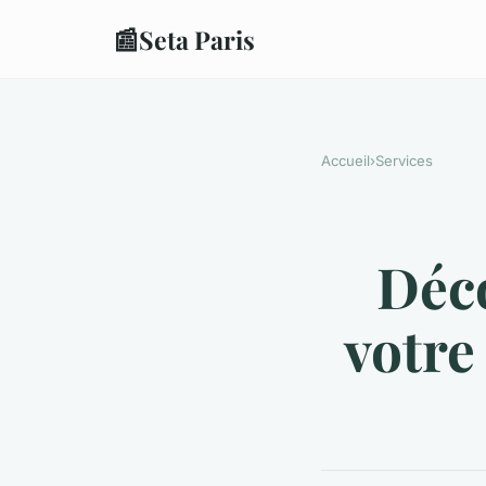
📰
Seta Paris
Accueil
›
Services
Déc
votre