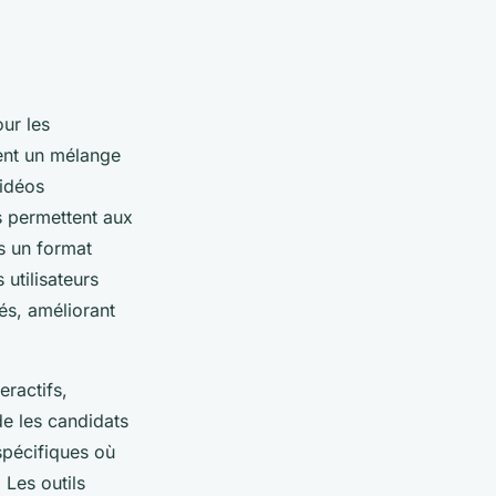
ur les
ent un mélange
vidéos
s permettent aux
s un format
utilisateurs
és, améliorant
ractifs,
de les candidats
spécifiques où
 Les outils