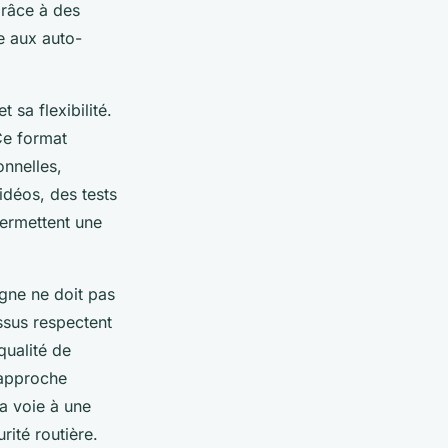
Grâce à des
ue aux auto-
 sa flexibilité.
Ce format
onnelles,
idéos, des tests
permettent une
igne ne doit pas
ssus respectent
qualité de
 approche
la voie à une
rité routière.