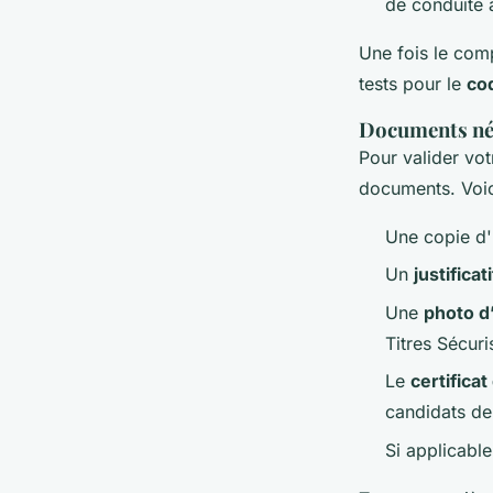
de conduite 
Une fois le comp
tests pour le
cod
Documents néc
Pour valider vot
documents. Voic
Une copie d
Un
justificat
Une
photo d
Titres Sécuri
Le
certifica
candidats de
Si applicabl