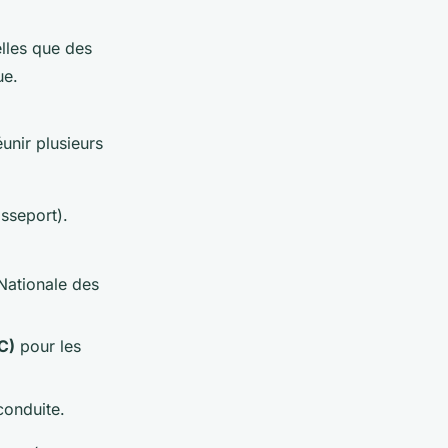
elles que des
ue.
éunir plusieurs
asseport).
ationale des
C)
pour les
conduite.