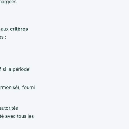
chargées
z aux
critères
es :
 si la période
rmonisé), fourni
autorités
té avec tous les