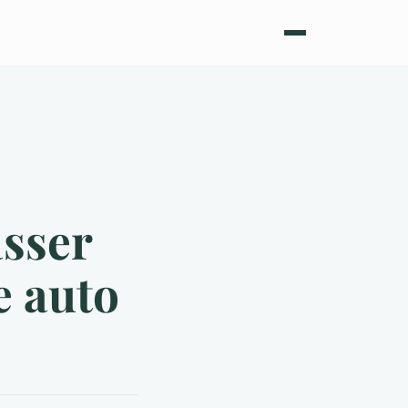
sser
e auto