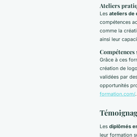
Ateliers prati
Les
ateliers de
compétences acq
comme la créati
ainsi leur capaci
Compétences s
Grâce à ces for
création de log
validées par des
opportunités pro
formation.com/
.
Témoignage
Les
diplômés e
leur formation 