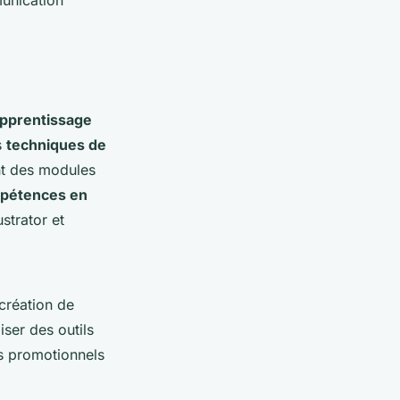
unication
pprentissage
s
techniques de
ent des modules
pétences en
strator et
 création de
iser des outils
s promotionnels