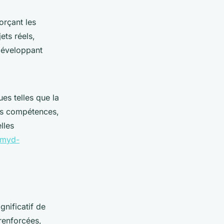
orçant les
ets réels,
développant
es telles que la
Ces compétences,
lles
amyd-
nificatif de
renforcées,