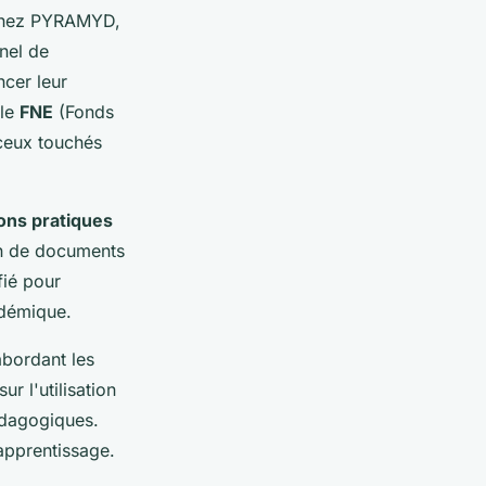
hez PYRAMYD,
nel de
ncer leur
 le
FNE
(Fonds
 ceux touchés
ons pratiques
on de documents
fié pour
adémique.
abordant les
r l'utilisation
édagogiques.
apprentissage.