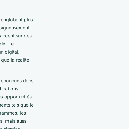
, englobant plus
soigneusement
'accent sur des
ble
. Le
n digital,
que la réalité
reconnues dans
fications
es opportunités
ents tels que le
grammes, les
, mais aussi