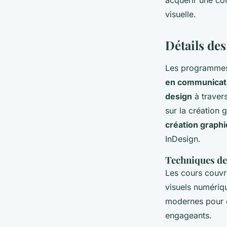
acquérir une co
visuelle.
Détails de
Les programmes
en communicati
design
à travers
sur la création
création graph
InDesign.
Techniques de
Les cours couvr
visuels numérique
modernes pour c
engageants.