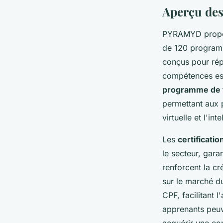
Aperçu de
PYRAMYD prop
de 120 program
conçus pour rép
compétences es
programme de
permettant aux p
virtuelle et l'inte
Les
certificati
le secteur, gara
renforcent la cr
sur le marché du
CPF, facilitant 
apprenants peuv