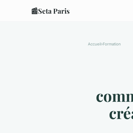
📰
Seta Paris
Accueil
›
Formation
commu
cré