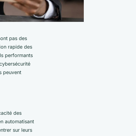
sont pas des
ion rapide des
els performants
cybersécurité
s peuvent
cacité des
en automatisant
ntrer sur leurs