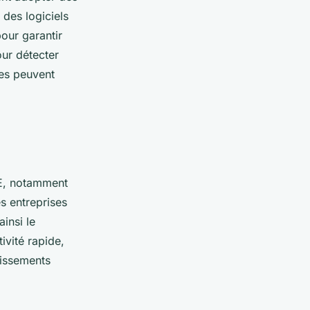
e des logiciels
our garantir
our détecter
ses peuvent
E, notamment
es entreprises
insi le
ivité rapide,
tissements