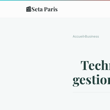
📰
Seta Paris
Accueil
›
Business
Techn
gestio