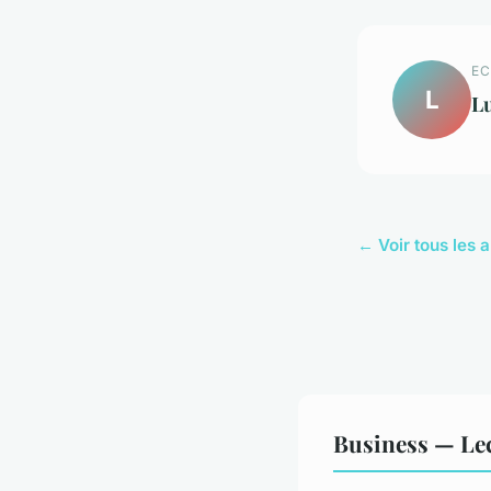
EC
L
L
← Voir tous les a
Business — Le