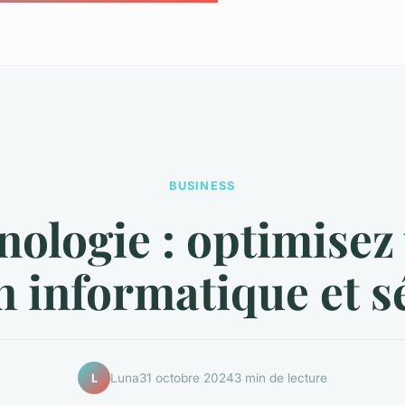
BUSINESS
ologie : optimisez
n informatique et s
Luna
31 octobre 2024
3 min de lecture
L