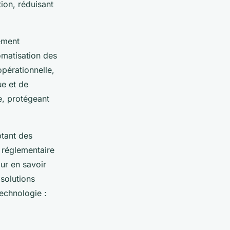
tion, réduisant
ement
tomatisation des
pérationnelle,
ue et de
e, protégeant
ptant des
 réglementaire
our en savoir
 solutions
echnologie :