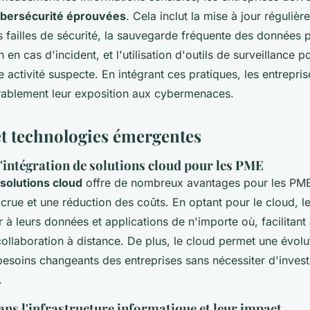
ybersécurité éprouvées
. Cela inclut la mise à jour régulièr
s failles de sécurité, la sauvegarde fréquente des données p
 en cas d'incident, et l'utilisation d'outils de surveillance p
 activité suspecte. En intégrant ces pratiques, les entrepri
rablement leur exposition aux cybermenaces.
et technologies émergentes
'intégration de solutions cloud pour les PME
solutions cloud
offre de nombreux avantages pour les PM
accrue et une réduction des coûts. En optant pour le cloud, l
à leurs données et applications de n'importe où, facilitant a
a collaboration à distance. De plus, le cloud permet une évolut
besoins changeants des entreprises sans nécessiter d'inves
.
ns l'infrastructure informatique et leur impact