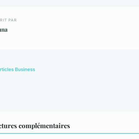
RIT PAR
una
rticles Business
ctures complémentaires