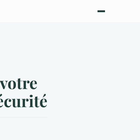
 votre
écurité