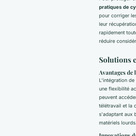
pratiques de c
pour corriger le
leur récupération
rapidement toute
réduire considé
Solutions 
Avantages de l
L'intégration de
une flexibilité 
peuvent accéder 
télétravail et l
s'adaptant aux 
matériels lourds
Innovations da