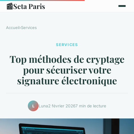
📰
Seta Paris
Accueil
›
Services
SERVICES
Top méthodes de cryptage
pour sécuriser votre
signature électronique
Luna
2 février 2026
7 min de lecture
L