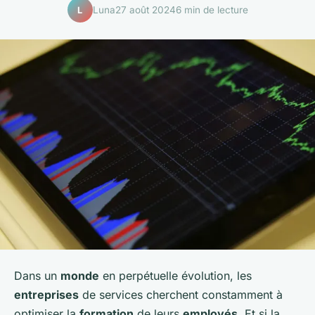
Luna
27 août 2024
6 min de lecture
L
Dans un
monde
en perpétuelle évolution, les
entreprises
de services cherchent constamment à
optimiser la
formation
de leurs
employés
. Et si la