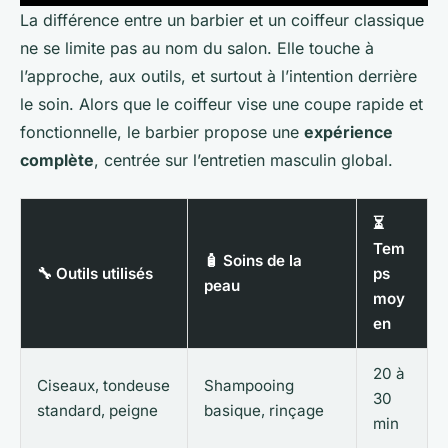
La différence entre un barbier et un coiffeur classique
ne se limite pas au nom du salon. Elle touche à
l’approche, aux outils, et surtout à l’intention derrière
le soin. Alors que le coiffeur vise une coupe rapide et
fonctionnelle, le barbier propose une
expérience
complète
, centrée sur l’entretien masculin global.
⏳
Tem
🧴 Soins de la
🔧 Outils utilisés
ps
peau
moy
en
20 à
Ciseaux, tondeuse
Shampooing
30
standard, peigne
basique, rinçage
min