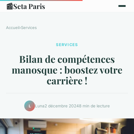
📰
Seta Paris
Accueil
›
Services
SERVICES
Bilan de compétences
manosque : boostez votre
carrière !
Luna
2 décembre 2024
8 min de lecture
L