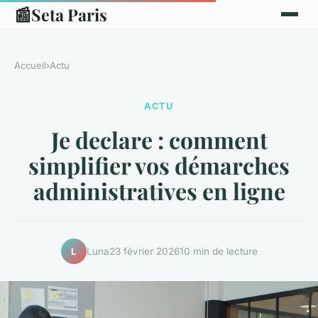
📰
Seta Paris
Accueil
›
Actu
ACTU
Je declare : comment
simplifier vos démarches
administratives en ligne
Luna
23 février 2026
10 min de lecture
L